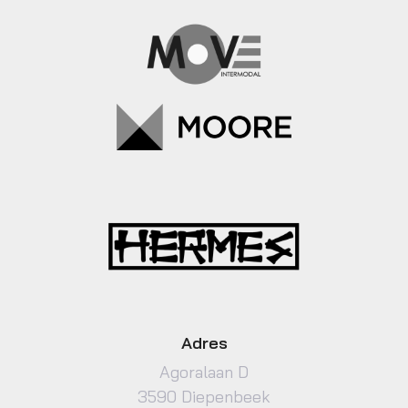
Adres
Agoralaan D
3590 Diepenbeek