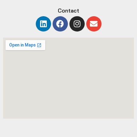
Contact