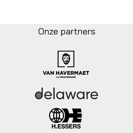
n
a
,
,
,
,
,
,
,
n
e
v
e
i
m
Onze partners
g
n
e
a
w
n
t
e
t
i
e
e
e
r
n
g
e
v