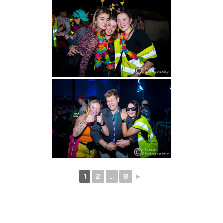
1
2
...
8
►