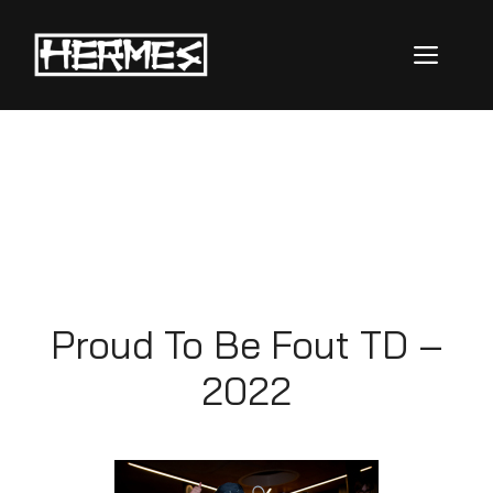
Proud To Be
Fout
Proud To Be Fout TD –
2022