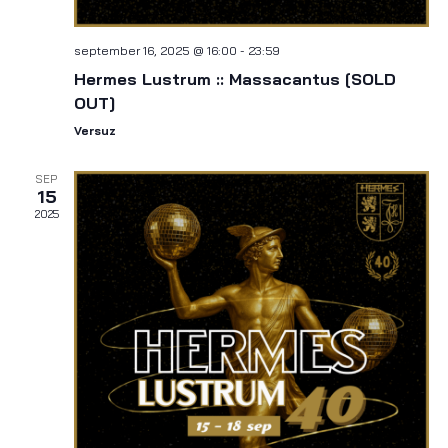
k
n
e
a
september 16, 2025 @ 16:00
-
23:59
n
Hermes Lustrum :: Massacantus [SOLD
v
OUT]
e
i
Versuz
g
n
SEP
a
15
w
2025
t
e
i
e
e
r
g
e