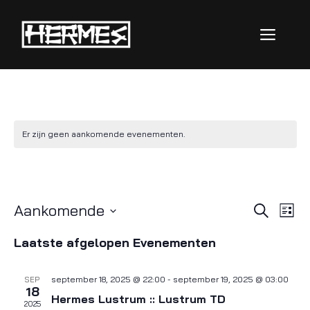
Er zijn geen aankomende evenementen.
Feest
E
E
Aankomende
Z
L
o
S
v
i
v
e
Laatste afgelopen Evenementen
j
e
k
e
s
l
e
e
t
n
n
september 18, 2025 @ 22:00
-
september 19, 2025 @ 03:00
e
SEP
18
n
c
Hermes Lustrum :: Lustrum TD
e
2025