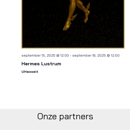
v
e
n
n
a
september 15, 2025 @ 12:00
-
september 19, 2025 @ 12:00
v
Hermes Lustrum
UHasselt
i
g
a
t
Onze partners
i