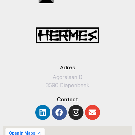
Adres
Agoralaan D
3590 Diepenbeek
Contact