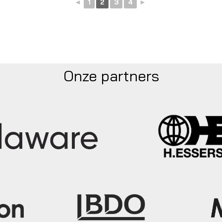
◄
1
2
3
4
►
Onze partners