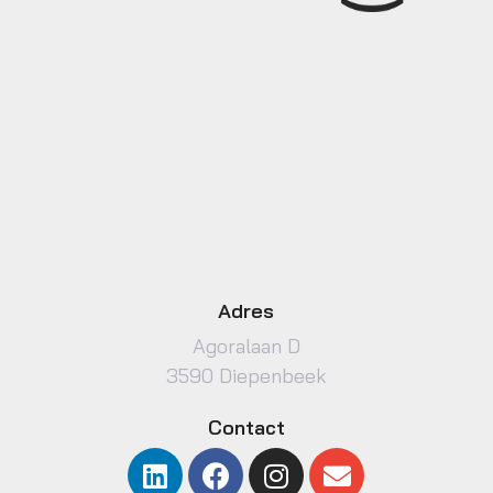
Adres
Agoralaan D
3590 Diepenbeek
Contact