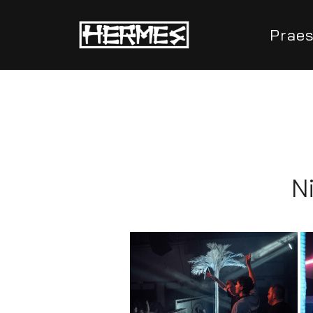
Prae
Eindejaars 
N