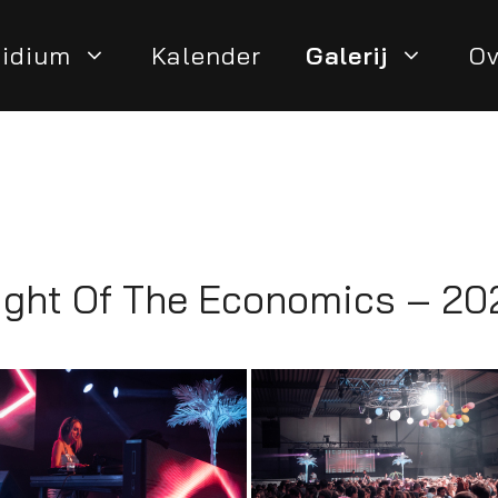
sidium
Kalender
Galerij
Ov
TD 2023
ight Of The Economics
–
20